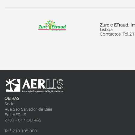
Zurc e ETraud, I
Lisbo
Contactos: Tel.2
OEIRAS
Sede
Rua São Salvador da Baía
Edf. AERLIS
2780 - 017 OEIRAS
Telf. 210 105 000