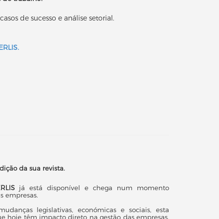
 casos de sucesso e análise setorial.
AERLIS
.
ição da sua revista.
RLIS
já está disponível e chega num momento
as empresas.
danças legislativas, económicas e sociais, esta
e hoje têm impacto direto na gestão das empresas.