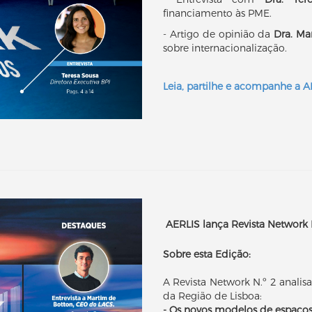
financiamento às PME.
- Artigo de opinião da
Dra.
Mar
sobre internacionalização.
Leia, partilhe e acompanhe a 
AERLIS lança Revista Network 
Sobre esta Edição:
A Revista Network N.º 2 anali
da Região de Lisboa:
- Os novos modelos de espaços